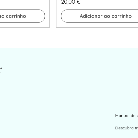
Preço
20,00 €
ao carrinho
Adicionar ao carrinho
r
Manual de 
Descubra m