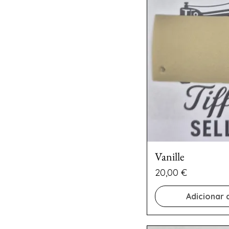
Vanille
Preço
20,00 €
Adicionar 