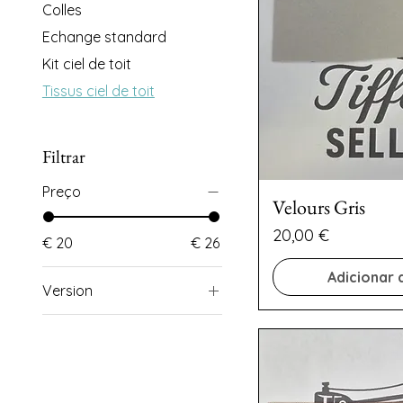
Colles
Echange standard
Kit ciel de toit
Tissus ciel de toit
Filtrar
Preço
Velours Gris
Preço
20,00 €
€ 20
€ 26
Adicionar 
Version
Tissus charmé
Tissus montants
Tissus moussé