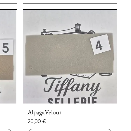
AlpagaVelour
Preço
20,00 €