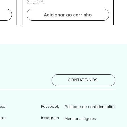
Preço
20,00 €
Adicionar ao carrinho
CONTATE-NOS
uso
Facebook
Politique de confidentialité
ais
Instagram
Mentions légales