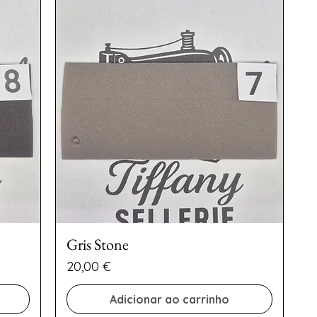
Gris Stone
Preço
20,00 €
Adicionar ao carrinho