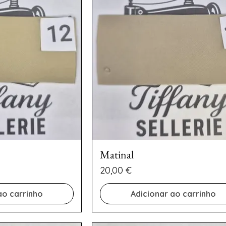
Matinal
Preço
20,00 €
ao carrinho
Adicionar ao carrinho