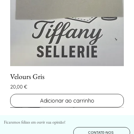
Velours Gris
Preço
20,00 €
Adicionar ao carrinho
FIN DE SERIE
FIN DE SERIE
Ficaremos felizes em ouvir sua opinião!
CONTATE-NOS