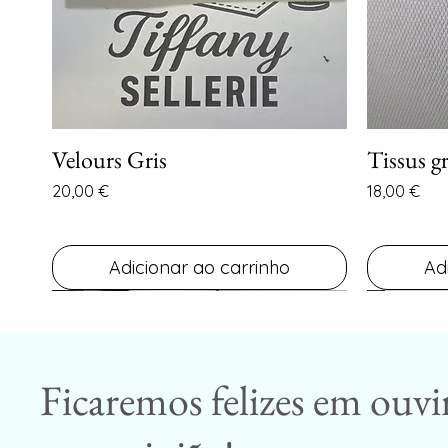
Velours Gris
Tissus gr
Visualização rápida
Preço
Preço
20,00 €
18,00 €
Adicionar ao carrinho
Ad
Ficaremos felizes em ouvi