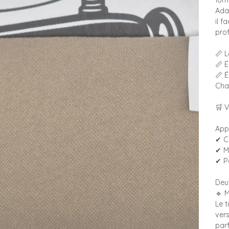
form
Ada
il f
prof
📏 
📏 
📏 
Cha
🛒 V
Appl
✔ Ci
✔ M
✔ P
Deux
🔹 
Le 
vers
par