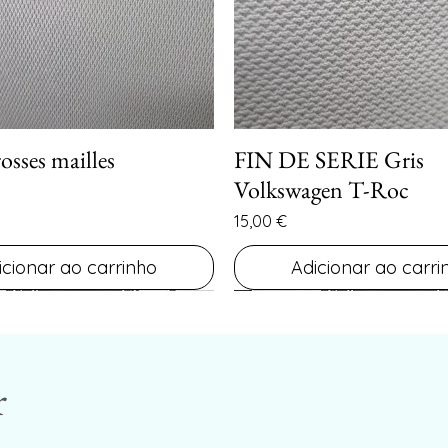
osses mailles
FIN DE SERIE Gris
Visualização rápida
Visualização rápid
Volkswagen T-Roc
Preço
15,00 €
icionar ao carrinho
Adicionar ao carri
r