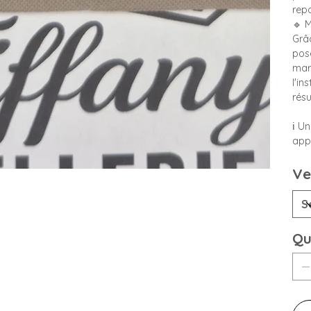
rep
🔹 
Grâc
pose
mar
l'in
résu
ℹ️ U
appa
Ve
Qu