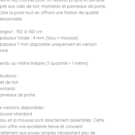
es et les courbes pour un résultat propre et durable.
pté aux ciels de toit, montants et panneaux de porte,
acilite la pose tout en offrant une finition de qualité
essionnelle.
Largeur : 150 à 160 cm
Épaisseur totale : 4 mm (tissu + mousse)
Épaisseur 1 mm disponible uniquement en version
rmé
endu au mètre linéaire (1 quantité = 1 mètre)
ications :
el de toit
ontants
anneaux de porte
 versions disponibles :
Mousse standard
tissu et la mousse sont directement assemblés. Cette
ion offre une excellente tenue et convient
faitement aux poses simples nécessitant peu de