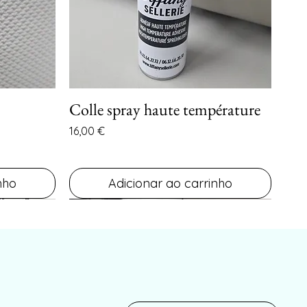
Colle spray haute température
a
Visualização rápida
Preço
16,00 €
nho
Adicionar ao carrinho