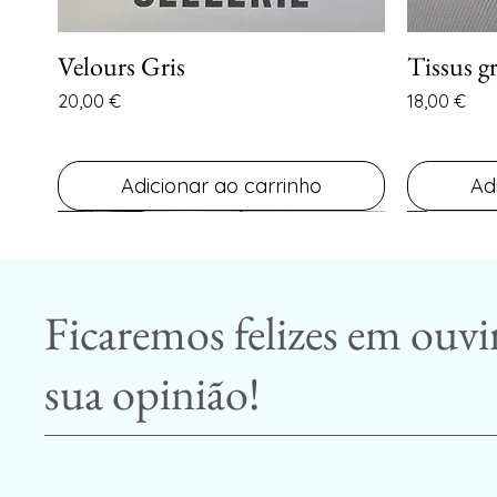
Velours Gris
Tissus gr
Visualização rápida
Preço
Preço
20,00 €
18,00 €
Adicionar ao carrinho
Ad
Ficaremos felizes em ouvi
sua opinião!