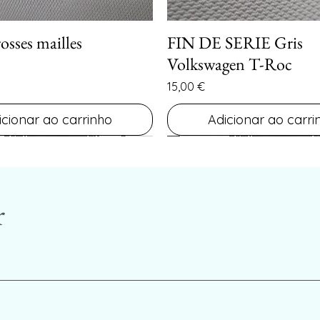
osses mailles
FIN DE SERIE Gris
Visualização rápida
Visualização rápid
Volkswagen T-Roc
Preço
15,00 €
icionar ao carrinho
Adicionar ao carri
r