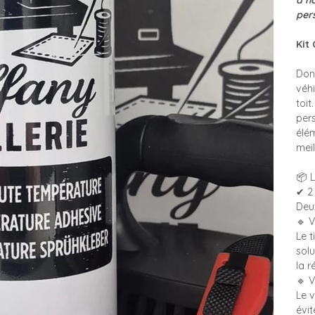
à n
per
Kit
Don
véh
toi
pers
élém
meil
📦 
✔ 2 
Deux
🔹 
Le 
sol
la r
🔹 
Le 
évit