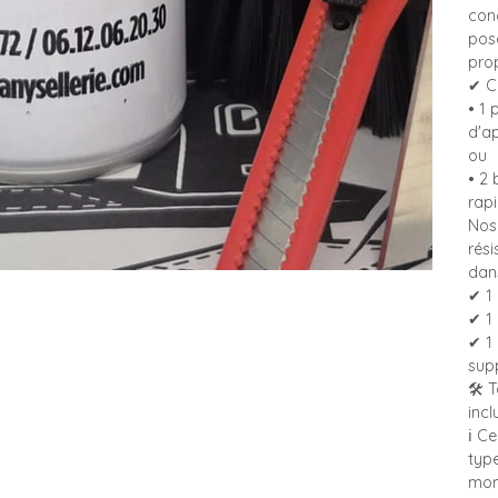
con
pose
prop
✔ C
• 1 
d'a
ou
• 2
rap
Nos
rési
dans
✔ 1 
✔ 1
✔ 1
sup
🛠️ 
incl
ℹ️ 
type
mono