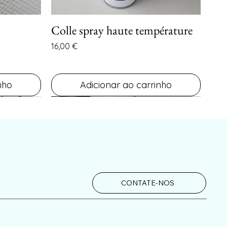
Colle spray haute température
a
Visualização rápida
Preço
16,00 €
nho
Adicionar ao carrinho
CONTATE-NOS