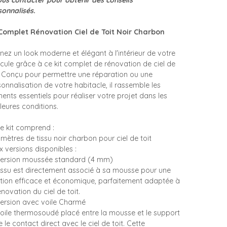
ous contacter pour obtenir des conseils
sonnalisés.
 Complet Rénovation Ciel de Toit Noir Charbon
nez un look moderne et élégant à l'intérieur de votre
icule grâce à ce kit complet de rénovation de ciel de
t. Conçu pour permettre une réparation ou une
onnalisation de votre habitacle, il rassemble les
ents essentiels pour réaliser votre projet dans les
leures conditions.
Le kit comprend :
mètres de tissu noir charbon pour ciel de toit
 versions disponibles :
Version moussée standard (4 mm)
tissu est directement associé à sa mousse pour une
ution efficace et économique, parfaitement adaptée à
énovation du ciel de toit.
Version avec voile Charmé
voile thermosoudé placé entre la mousse et le support
e le contact direct avec le ciel de toit. Cette