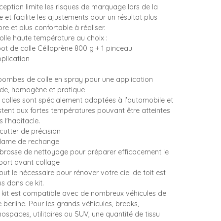
ception limite les risques de marquage lors de la
 et facilite les ajustements pour un résultat plus
re et plus confortable à réaliser.
olle haute température au choix :
pot de colle Célloprène 800 g + 1 pinceau
pplication
 bombes de colle en spray pour une application
ide, homogène et pratique
 colles sont spécialement adaptées à l'automobile et
stent aux fortes températures pouvant être atteintes
 l'habitacle.
cutter de précision
 lame de rechange
 brosse de nettoyage pour préparer efficacement le
port avant collage
Tout le nécessaire pour rénover votre ciel de toit est
us dans ce kit.
Ce kit est compatible avec de nombreux véhicules de
 berline. Pour les grands véhicules, breaks,
spaces, utilitaires ou SUV, une quantité de tissu