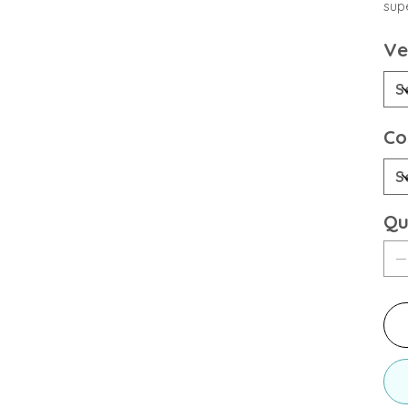
sup
Ve
Co
Qu