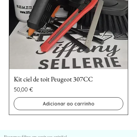
Kit ciel de toit Peugeot 307CC
Preço
50,00 €
Adicionar ao carrinho
Ficaremos felizes em ouvir sua opinião!