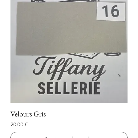
Velours Gris
Prezzo
20,00 €