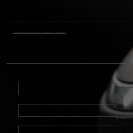
93 impasse Bel Ombre, 84450 Saint-Saturnin-lès-Avignon Siret 52514214700020
Nome
*
Cognome
Email
*