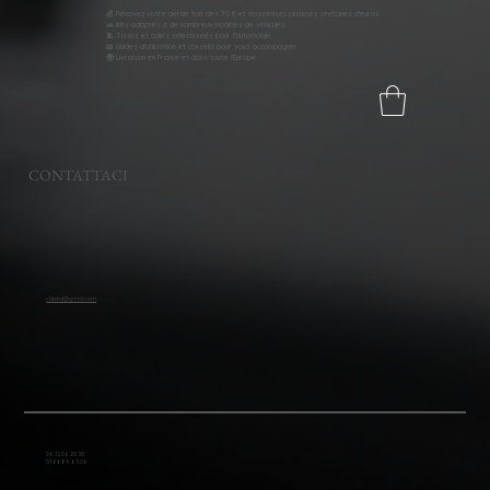
💰 Rénovez votre ciel de toit dès 70 € et économisez plusieurs centaines d'euros
🚗 Kits adaptés à de nombreux modèles de véhicules
🧵 Tissus et colles sélectionnés pour l'automobile
📖 Guides d'utilisation et conseils pour vous accompagner
🌍 Livraison en France et dans toute l'Europe
CONTATTACI
cldetoit@gmail.com
06.12.06.20.30
07.66.89.63.06