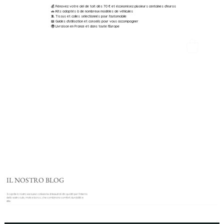
💰 Rénovez votre ciel de toit dès 70 € et économisez plusieurs centaines d'euros
🚗 Kits adaptés à de nombreux modèles de véhicules
🧵 Tissus et colles sélectionnés pour l'automobile
📖 Guides d'utilisation et conseils pour vous accompagner
🌍 Livraison en France et dans toute l'Europe
IL NOSTRO BLOG
Scoprite la nostra esclusiva collezione di tessuti di alta qualità per l'interno
della vostra auto, moto e barca, che combinano comfort, durabilità e
stile.