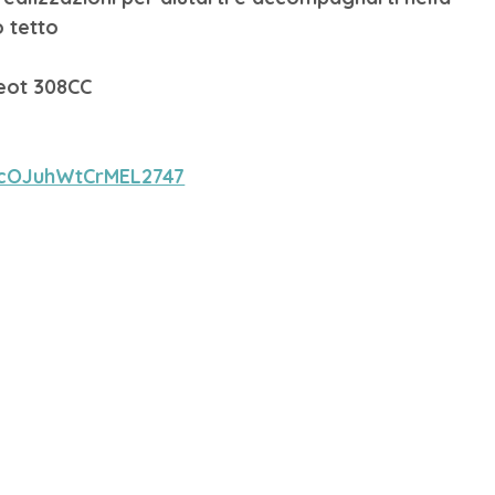
o tetto
eot 308CC 
=cOJuhWtCrMEL2747