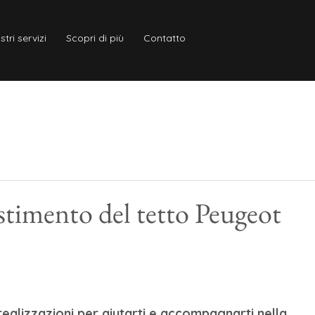
stri servizi
Scopri di più
Contatto
estimento del tetto Peugeot
realizzazioni per aiutarti e accompagnarti nella 