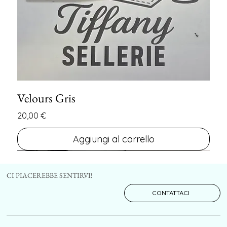
Velours Gris
Prezzo
20,00 €
Aggiungi al carrello
FIN DE SERIE
FIN DE SERIE
CI PIACEREBBE SENTIRVI!
CONTATTACI