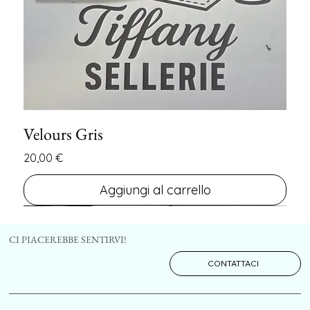
Velours Gris
Prezzo
20,00 €
Aggiungi al carrello
FIN DE SERIE
FIN DE SERIE
CI PIACEREBBE SENTIRVI!
CONTATTACI