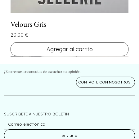
Velours Gris
Precio
20,00 €
Agregar al carrito
FIN DE SERIE
FIN DE SERIE
¡Estaremos encantados de escuchar tu opinión!
CONTACTE CON NOSOTROS
SUSCRÍBETE A NUESTRO BOLETÍN
enviar a