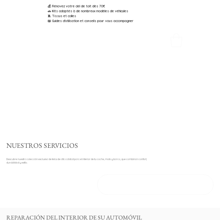
💰 Rénovez votre ciel de toit dès 70€
🚗 Kits adaptés à de nombreux modèles de véhicules
🧵 Tissus et colles
📖 Guides d'utilisation et conseils pour vous accompagner
NUESTROS SERVICIOS
Descubre nuestra colección exclusiva de telas de alta calidad para el interior de tu coche, moto y barco, que combinan confort,
durabilidad y estilo.
DESCUBRA NUESTROS PRODUCTOS
REPARACIÓN DEL INTERIOR DE SU AUTOMÓVIL