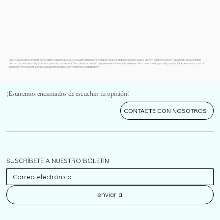
Lorem ipsum dolor sit amet, consectetur adipiscing elit, sed do eiusmod tempor incididunt ut labore et dolore magna aliqua. Ut enim ad minim veniam, quis nostrud exercitation
ullamco laboris nisi ut aliquip ex ea commodo consequat. Duis aute irure dolor in reprehenderit in voluptate velit esse cillum dolore eu fugiat nulla pariatur. Excepteur sint occaecat
cupidatat non proident, sunt in culpa qui officia deserunt mollit anim id est laborum.
¡Estaremos encantados de escuchar tu opinión!
CONTACTE CON NOSOTROS
SUSCRÍBETE A NUESTRO BOLETÍN
enviar a