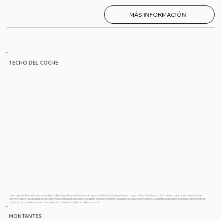
MÁS INFORMACIÓN
TECHO DEL COCHE
Lorem ipsum dolor sit amet, consectetur adipiscing elit, sed do eiusmod tempor incididunt ut labore et dolore magna aliqua. Ut enim ad minim veniam, quis nostrud exercitation
ullamco laboris nisi ut aliquip ex ea commodo consequat. Duis aute irure dolor in reprehenderit in voluptate velit esse cillum dolore eu fugiat nulla pariatur. Excepteur sint occaecat
cupidatat non proident, sunt in culpa qui officia deserunt mollit anim id est laborum.
MONTANTES