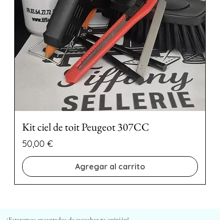
Kit ciel de toit Peugeot 307CC
Precio
50,00 €
Agregar al carrito
¡Estaremos encantados de escuchar tu opinión!