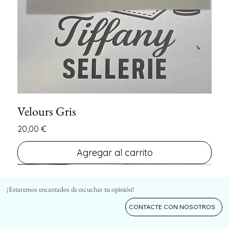
Velours Gris
Precio
20,00 €
Agregar al carrito
FIN DE SERIE
FIN DE SERIE
¡Estaremos encantados de escuchar tu opinión!
CONTACTE CON NOSOTROS