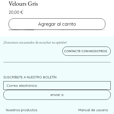
Velours Gris
Precio
20,00 €
Agregar al carrito
FIN DE SERIE
FIN DE SERIE
¡Estaremos encantados de escuchar tu opinión!
CONTACTE CON NOSOTROS
SUSCRÍBETE A NUESTRO BOLETÍN
enviar a
Nuestros productos
Manual de usuario