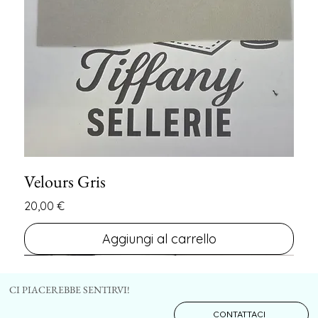
Velours Gris
Prezzo
20,00 €
Aggiungi al carrello
FIN DE SERIE
FIN DE SERIE
CI PIACEREBBE SENTIRVI!
CONTATTACI