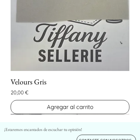
Velours Gris
Precio
20,00 €
Agregar al carrito
FIN DE SERIE
FIN DE SERIE
¡Estaremos encantados de escuchar tu opinión!