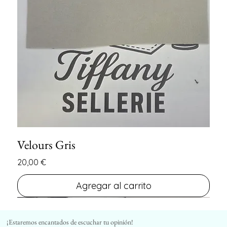
Velours Gris
Precio
20,00 €
Agregar al carrito
FIN DE SERIE
FIN DE SERIE
¡Estaremos encantados de escuchar tu opinión!