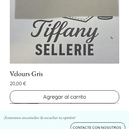
Velours Gris
Precio
20,00 €
Agregar al carrito
FIN DE SERIE
FIN DE SERIE
¡Estaremos encantados de escuchar tu opinión!
CONTACTE CON NOSOTROS