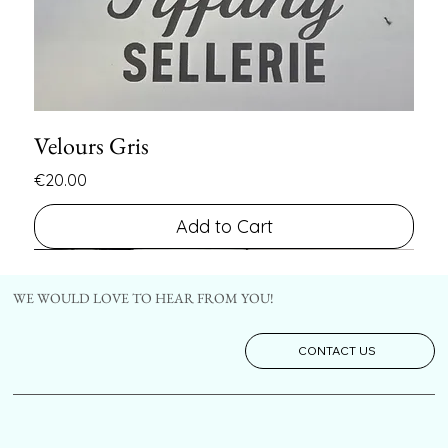
Velours Gris
Price
€20.00
Add to Cart
FIN DE SERIE
FIN DE SERIE
WE WOULD LOVE TO HEAR FROM YOU!
CONTACT US