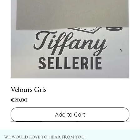
Velours Gris
Price
€20.00
Add to Cart
FIN DE SERIE
FIN DE SERIE
WE WOULD LOVE TO HEAR FROM YOU!