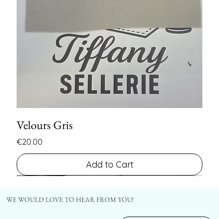
Velours Gris
Price
€20.00
Add to Cart
FIN DE SERIE
FIN DE SERIE
WE WOULD LOVE TO HEAR FROM YOU!