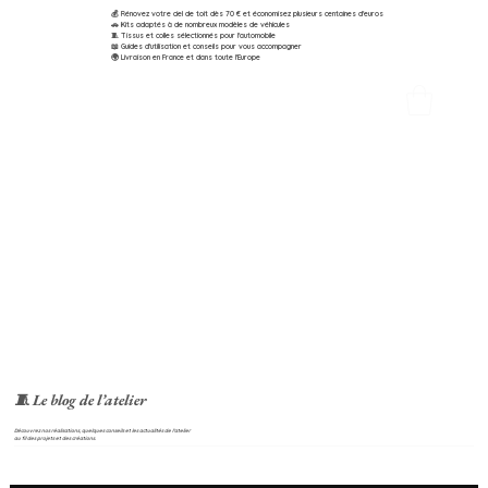
💰 Rénovez votre ciel de toit dès 70 € et économisez plusieurs centaines d'euros
🚗 Kits adaptés à de nombreux modèles de véhicules
🧵 Tissus et colles sélectionnés pour l'automobile
📖 Guides d'utilisation et conseils pour vous accompagner
🌍 Livraison en France et dans toute l'Europe
🧵 Le blog de l’atelier
Découvrez nos réalisations, quelques conseils et les actualités de l’atelier
au fil des projets et des créations.