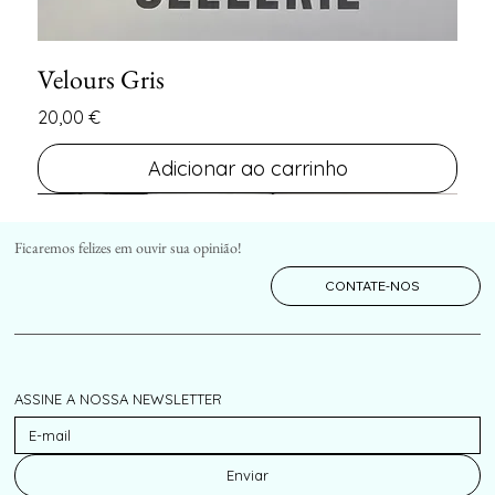
Velours Gris
Preço
20,00 €
Adicionar ao carrinho
FIN DE SERIE
FIN DE SERIE
Ficaremos felizes em ouvir sua opinião!
CONTATE-NOS
ASSINE A NOSSA NEWSLETTER
Enviar