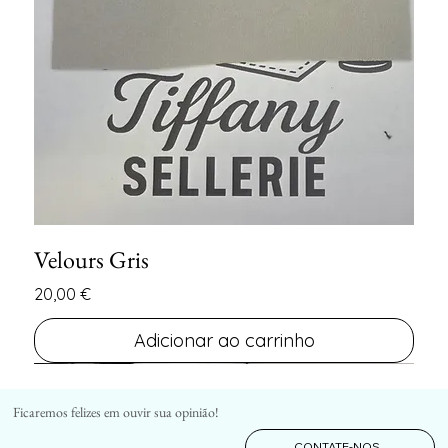
Velours Gris
Preço
20,00 €
Adicionar ao carrinho
FIN DE SERIE
FIN DE SERIE
Ficaremos felizes em ouvir sua opinião!
CONTATE-NOS